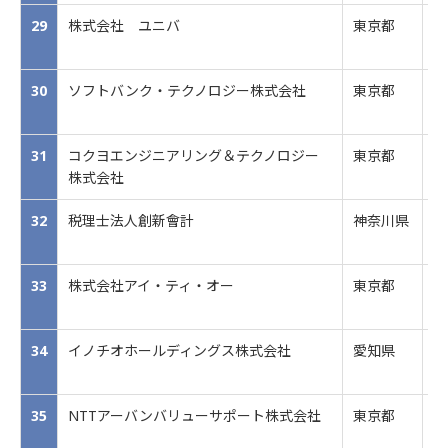
29
株式会社 ユニバ
東京都
コ
ョ
30
ソフトバンク・テクノロジー株式会社
東京都
I
31
コクヨエンジニアリング＆テクノロジー
東京都
オ
株式会社
ス
32
税理士法人創新會計
神奈川県
税
33
株式会社アイ・ティ・オー
東京都
デ
34
イノチオホールディングス株式会社
愛知県
グ
業
35
NTTアーバンバリューサポート株式会社
東京都
不