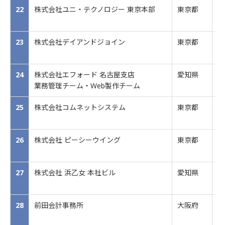
22
株式会社ユニ・テクノロジー 東京本部
東京都
ア
23
株式会社デイアンドジョイン
東京都
I
作
24
株式会社エフォード 名古屋支店
愛知県
O
業務管理チーム・Web製作チーム
25
株式会社コムネットシステム
東京都
通
26
株式会社 ピーシーウイング
東京都
コ
フ
27
株式会社 浜乙女 本社ビル
愛知県
海
28
前田会計事務所
大阪府
会