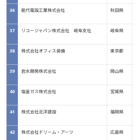
36
能代電設工業株式会社
秋田県
建
37
リコージャパン株式会社 岐阜支社
岐阜県
商
38
株式会社オフィス装備
東京都
オ
39
岩水開発株式会社
岡山県
建
40
塩釜ガス株式会社
宮城県
総
41
株式会社北洋建設
福岡県
総
42
株式会社ドリーム・アーツ
広島県
ク