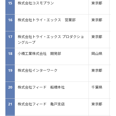
15
株式会社コスモプラン
東京都
セ
16
株式会社トライ・エックス 営業部
東京都
印
17
株式会社トライ・エックス プロダクショ
東京都
印
ングループ
18
小橋工業株式会社 開発部
岡山県
農
19
株式会社インターワーク
東京都
W
20
株式会社フィード 船橋本社
千葉県
情
21
株式会社フィード 亀戸支店
東京都
情