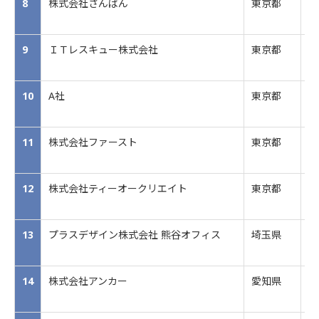
8
株式会社さんばん
東京都
テ
9
ＩＴレスキュー株式会社
東京都
Ｉ
10
A社
東京都
人
11
株式会社ファースト
東京都
情
12
株式会社ティーオークリエイト
東京都
情
13
プラスデザイン株式会社 熊谷オフィス
埼玉県
W
14
株式会社アンカー
愛知県
セ