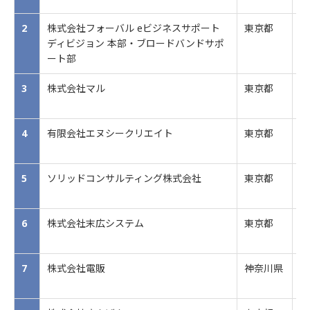
2
株式会社フォーバル eビジネスサポート
東京都
情
ディビジョン 本部・ブロードバンドサポ
ート部
3
株式会社マル
東京都
保
4
有限会社エヌシークリエイト
東京都
印
5
ソリッドコンサルティング株式会社
東京都
フ
6
株式会社末広システム
東京都
シ
7
株式会社電販
神奈川県
情