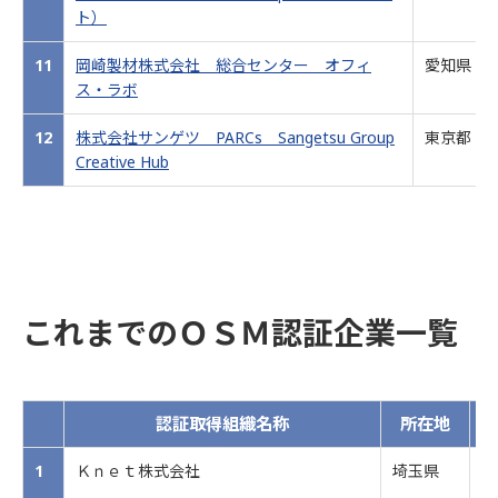
ト）
11
岡崎製材株式会社 総合センター オフィ
愛知県
ス・ラボ
12
株式会社サンゲツ PARCs Sangetsu Group
東京都
Creative Hub
これまでのＯＳＭ認証企業一覧
認証取得組織名称
所在地
1
Ｋｎｅｔ株式会社
埼玉県
セ