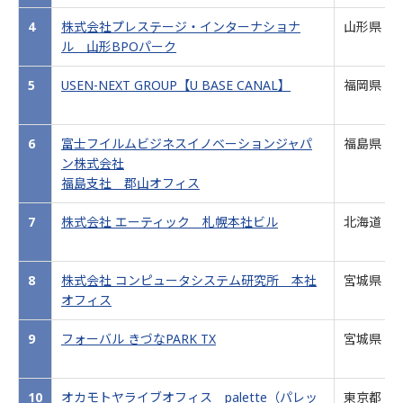
4
株式会社プレステージ・インターナショナ
山形県
ル 山形BPOパーク
5
USEN-NEXT GROUP【U BASE CANAL】
福岡県
6
富士フイルムビジネスイノベーションジャパ
福島県
ン株式会社
福島支社 郡山オフィス
7
株式会社 エーティック 札幌本社ビル
北海道
8
株式会社 コンピュータシステム研究所 本社
宮城県
オフィス
9
フォーバル きづなPARK TX
宮城県
10
オカモトヤライブオフィス palette（パレッ
東京都